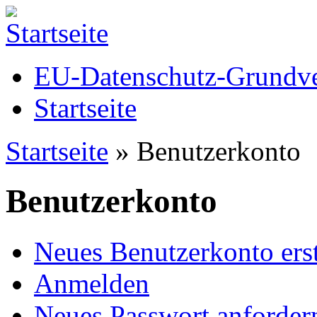
EU-Datenschutz-Grund
Startseite
Startseite
» Benutzerkonto
Sie sind hier
Benutzerkonto
Neues Benutzerkonto erst
Haupt-Reiter
(aktiver Reiter)
Anmelden
Neues Passwort anforder